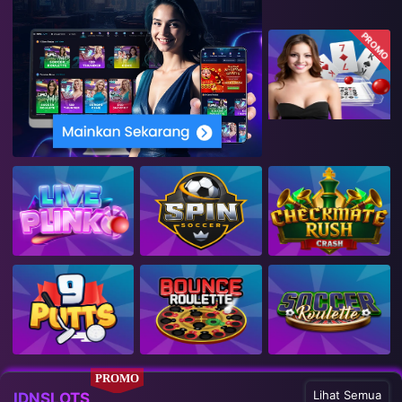
PROMO
PROMO
Lihat Semua
IDNSLOTS