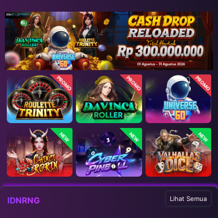
PROMO
PROMO
PROMO
NEW
NEW
NEW
Lihat Semua
IDNRNG