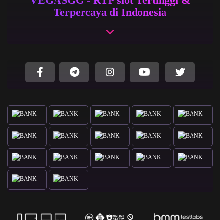
VEGASGG - RTP slot Tertinggi &
Terpercaya di Indonesia