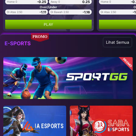
-0.75
0.75
-2
Home 0
Away 0
Home 0
Over/Under
O
-1.19
-1.02
-1
Di Atas 2.50
Di Bawah 2.50
Di Atas 3.25
PLAY
PROMO
Lihat Semua
E-SPORTS
PROMO