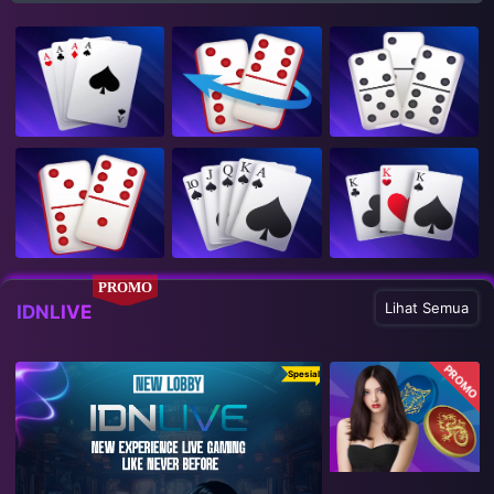
PROMO
Lihat Semua
IDNLIVE
PROMO
Spesial