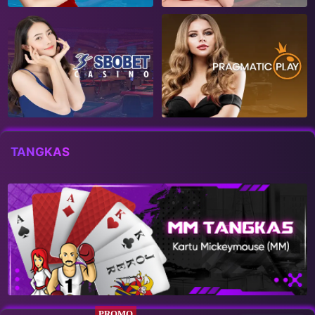
TANGKAS
PROMO