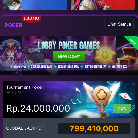
PROMO
Lihat Semua
POKER
NEW
Tournament Poker
06 Aug 2026
Rp.24.000.000
VIEW
799,410,000
GLOBAL JACKPOT