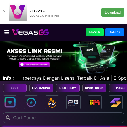
×
VEGASGG
Download
VEGASGG Mobile App
MASUK
DAFTAR
 Lisensi Terbaik Di Asia | E-Sport | Slots | Poker | IDNL
Info :
SLOT
LIVE CASINO
E-LOTTERY
SPORTBOOK
POKER